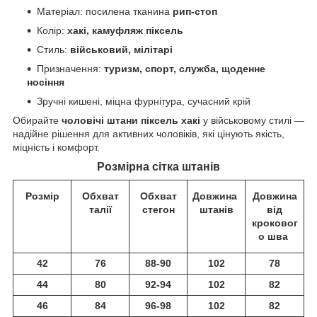
Матеріал: посилена тканина
рип-стоп
Колір:
хакі, камуфляж піксель
Стиль:
військовий, мілітарі
Призначення:
туризм, спорт, служба, щоденне
носіння
Зручні кишені, міцна фурнітура, сучасний крій
Обирайте
чоловічі штани піксель хакі
у військовому стилі —
надійне рішення для активних чоловіків, які цінують якість,
міцність і комфорт.
Розмірна сітка штанів
Розмір
Обхват
Обхват
Довжина
Довжина
талії
стегон
штанів
від
кроковог
о шва
42
76
88-90
102
78
44
80
92-94
102
82
46
84
96-98
102
82