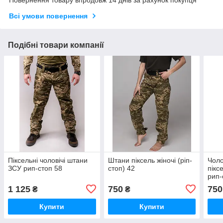
Повернення товару впродовж 14 днів за рахунок покупця
Всі умови повернення
Подібні товари компанії
Піксельні чоловічі штани
Штани піксель жіночі (ріп-
Чоло
ЗСУ рип-стоп 58
стоп) 42
пікс
рип-
1 125
750
750
₴
₴
Купити
Купити