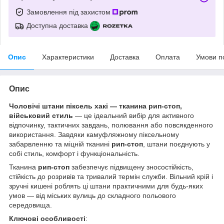
Замовлення під захистом
Доступна доставка
Опис
Характеристики
Доставка
Оплата
Умови п
Опис
Чоловічі штани піксель хакі — тканина рип-стоп,
військовий стиль
— це ідеальний вибір для активного
відпочинку, тактичних завдань, полювання або повсякденного
використання. Завдяки камуфляжному піксельному
забарвленню та міцній тканині
рип-стоп
, штани поєднують у
собі стиль, комфорт і функціональність.
Тканина
рип-стоп
забезпечує підвищену зносостійкість,
стійкість до розривів та тривалий термін служби. Вільний крій і
зручні кишені роблять ці штани практичними для будь-яких
умов — від міських вулиць до складного польового
середовища.
Ключові особливості
: