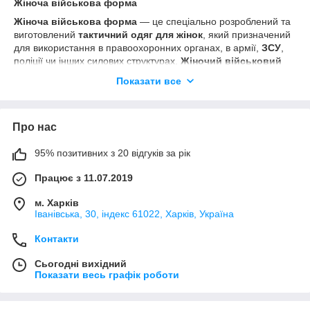
Жіноча військова форма
Жіноча військова форма
— це спеціально розроблений та
виготовлений
тактичний одяг для жінок
, який призначений
для використання в правоохоронних органах, в армії,
ЗСУ
,
поліції чи інших силових структурах.
Жіночий військовий
одяг
створений з урахуванням потреб та особливостей
Показати все
жіночого тіла для зручності в різних кліматичних умовах.
Важливі характеристики форми включають:
міцність матеріалів
Про нас
комфорт під час довготривалого використання
95% позитивних з 20 відгуків за рік
зручність рухів
Працює з 11.07.2019
дає можливість носіння різноманітного обладнання,
такого як патронташі, підсумки, та інші важливі
м. Харків
аксесуари, необхідні для військової діяльності.
Іванівська, 30, індекс 61022, Харків, Україна
Військова форма жіноча
призначена для ефективності та
безпеки під час виконання бойових завдань.
Контакти
Військова
форма ЗСУ для жінок
має характерний дизайн та кольори,
Сьогодні вихідний
які дозволяють швидко та чітко ідентифікувати
Показати весь графік роботи
військовослужбовців. Це зменшує ризик непорозумінь та
допомагає у встановленні контролю над власними
збройними силами.
Жіночий військовий одяг
розроблений