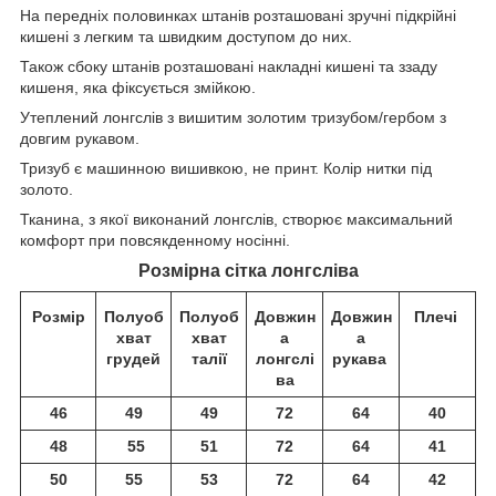
На передніх половинках штанів розташовані зручні підкрійні
кишені з легким та швидким доступом до них.
Також сбоку штанів розташовані накладні кишені та ззаду
кишеня, яка фіксується змійкою.
Утеплений лонгслів з вишитим золотим тризубом/гербом з
довгим рукавом.
Тризуб є машинною вишивкою, не принт. Колір нитки під
золото.
Тканина, з якої виконаний лонгслів, створює максимальний
комфорт при повсякденному носінні.
Розмірна сітка лонгсліва
Розмір
Полуоб
Полуоб
Довжин
Довжин
Плечі
хват
хват
а
а
грудей
талії
лонгслі
рукава
ва
46
49
49
72
64
40
48
55
51
72
64
41
50
55
53
72
64
42