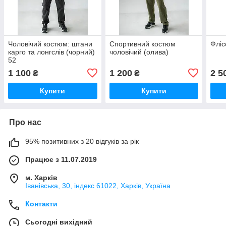
Чоловічий костюм: штани
Спортивний костюм
Фліс
карго та лонгслів (чорний)
чоловічий (олива)
52
1 100
1 200
2 5
₴
₴
Купити
Купити
Про нас
95% позитивних з 20 відгуків за рік
Працює з 11.07.2019
м. Харків
Іванівська, 30, індекс 61022, Харків, Україна
Контакти
Сьогодні вихідний