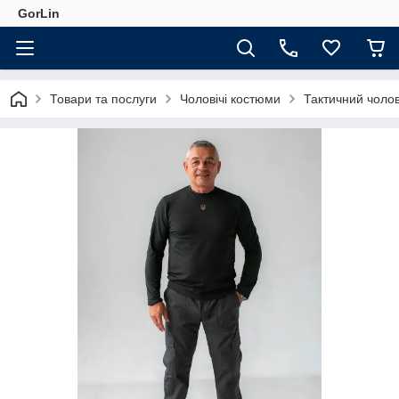
GorLin
Товари та послуги
Чоловічі костюми
Тактичний чолов