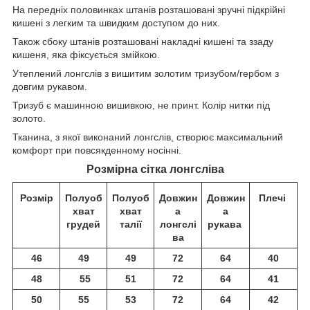
На передніх половинках штанів розташовані зручні підкрійні
кишені з легким та швидким доступом до них.
Також сбоку штанів розташовані накладні кишені та ззаду
кишеня, яка фіксується змійкою.
Утеплений лонгслів з вишитим золотим тризубом/гербом з
довгим рукавом.
Тризуб є машинною вишивкою, не принт. Колір нитки під
золото.
Тканина, з якої виконаний лонгслів, створює максимальний
комфорт при повсякденному носінні.
Розмірна сітка лонгсліва
Розмір
Полуоб
Полуоб
Довжин
Довжин
Плечі
хват
хват
а
а
грудей
талії
лонгслі
рукава
ва
46
49
49
72
64
40
48
55
51
72
64
41
50
55
53
72
64
42