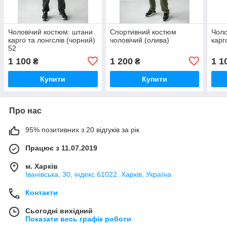
Чоловічий костюм: штани
Спортивний костюм
Чоло
карго та лонгслів (чорний)
чоловічий (олива)
карг
52
1 100
1 200
1 1
₴
₴
Купити
Купити
Про нас
95% позитивних з 20 відгуків за рік
Працює з 11.07.2019
м. Харків
Іванівська, 30, індекс 61022, Харків, Україна
Контакти
Сьогодні вихідний
Показати весь графік роботи