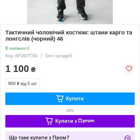
Тактичний чоловічий костюм: штани карго та
лонгслів (чорний) 46
В наявності
Код: БР26/ТГ60
Опт і роздріб
1 100
₴
900 ₴
від 5 шт.
Купити
або
Купити з
Що таке купити з Пром?