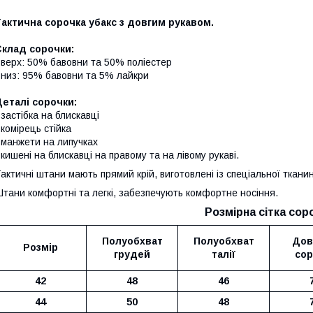
актична сорочка убакс з довгим рукавом.
Склад сорочки:
 верх: 50% бавовни та 50% поліестер
 низ: 95% бавовни та 5% лайкри
еталі сорочки:
 застібка на блискавці
 комірець стійка
 манжети на липучках
 кишені на блискавці на правому та на лівому рукаві.
актичні штани мають прямий крій, виготовлені із спеціальної тканин
тани комфортні та легкі, забезпечують комфортне носіння.
Розмірна сітка сор
Полуобхват
Полуобхват
Дов
Розмір
грудей
талії
сор
42
48
46
44
50
48