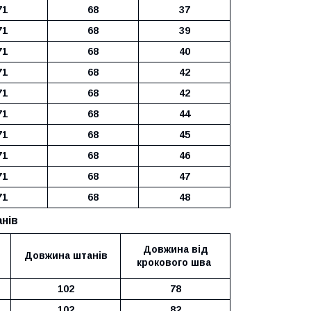
71
68
37
71
68
39
71
68
40
71
68
42
71
68
42
71
68
44
71
68
45
71
68
46
71
68
47
71
68
48
анів
Довжина від
Довжина штанів
крокового шва
102
78
102
82