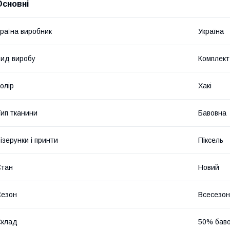
Основні
раїна виробник
Україна
ид виробу
Комплект
олір
Хакі
ип тканини
Бавовна
ізерунки і принти
Піксель
Стан
Новий
Сезон
Всесезо
Склад
50% баво