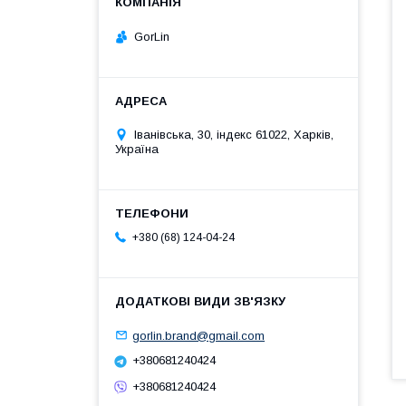
GorLin
Іванівська, 30, індекс 61022, Харків,
Україна
+380 (68) 124-04-24
gorlin.brand@gmail.com
+380681240424
+380681240424