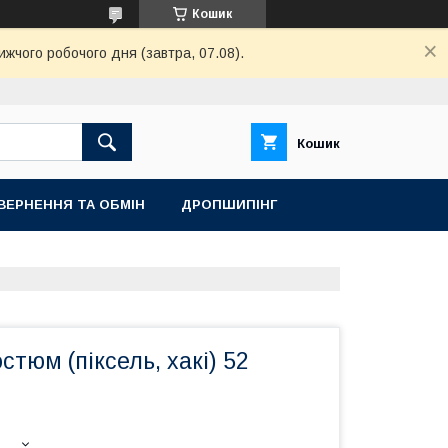
Кошик
ижчого робочого дня (завтра, 07.08).
Кошик
ВЕРНЕННЯ ТА ОБМІН
ДРОПШИПІНГ
стюм (піксель, хакі) 52