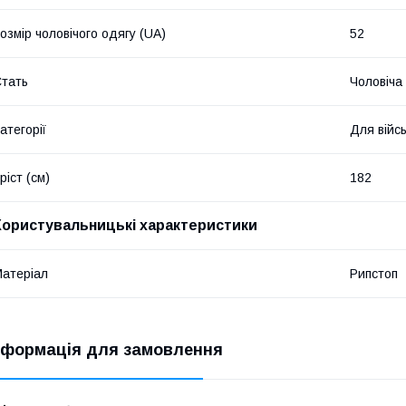
озмір чоловічого одягу (UA)
52
тать
Чоловіча
атегорії
Для війс
ріст (см)
182
Користувальницькі характеристики
атеріал
Рипстоп
нформація для замовлення