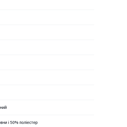
нний
вни і 50% поліестер