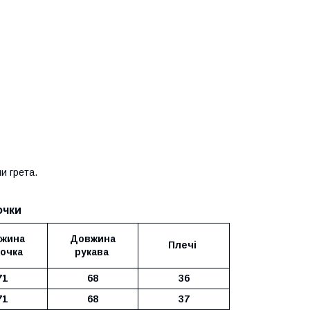
и грета.
очки
жина
Довжина
Плечі
очка
рукава
71
68
36
71
68
37