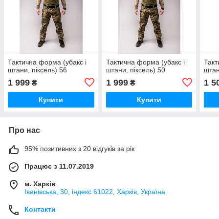
Тактична форма (убакс і
Тактична форма (убакс і
Такт
штани, піксель) 56
штани, піксель) 50
штан
1 999
1 999
1 5
₴
₴
Купити
Купити
Про нас
95% позитивних з 20 відгуків за рік
Працює з 11.07.2019
м. Харків
Іванівська, 30, індекс 61022, Харків, Україна
Контакти