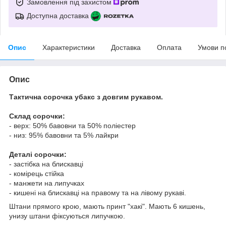
Замовлення під захистом
Доступна доставка
Опис
Характеристики
Доставка
Оплата
Умови п
Опис
Тактична сорочка убакс з довгим рукавом.
Склад сорочки:
- верх: 50% бавовни та 50% поліестер
- низ: 95% бавовни та 5% лайкри
Деталі сорочки:
- застібка на блискавці
- комірець стійка
- манжети на липучках
- кишені на блискавці на правому та на лівому рукаві.
Штани прямого крою, мають принт "хакі". Мають 6 кишень,
унизу штани фіксуються липучкою.