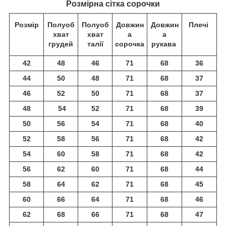
Розмірна сітка сорочки
Розмір
Полуоб
Полуоб
Довжин
Довжин
Плечі
хват
хват
а
а
грудей
талії
сорочка
рукава
42
48
46
71
68
36
44
50
48
71
68
37
46
52
50
71
68
37
48
54
52
71
68
39
50
56
54
71
68
40
52
58
56
71
68
42
54
60
58
71
68
42
56
62
60
71
68
44
58
64
62
71
68
45
60
66
64
71
68
46
62
68
66
71
68
47