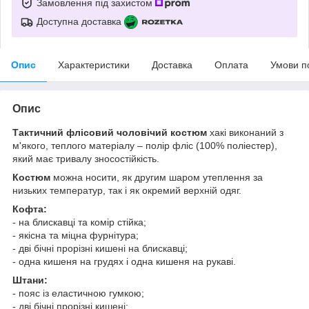
Замовлення під захистом
Доступна доставка
Опис
Характеристики
Доставка
Оплата
Умови п
Опис
Тактичний флісовий чоловічий костюм
хакі виконаний з
м'якого, теплого матеріалу – полір фліс (100% поліестер),
який має тривалу зносостійкість.
Костюм
можна носити, як другим шаром утеплення за
низьких температур, так і як окремий верхній одяг.
Кофта:
- на блискавці та комір стійка;
- якісна та міцна фурнітура;
- дві бічні прорізні кишені на блискавці;
- одна кишеня на грудях і одна кишеня на рукаві.
Штани:
- пояс із еластичною гумкою;
- дві бічні прорізні кишені;