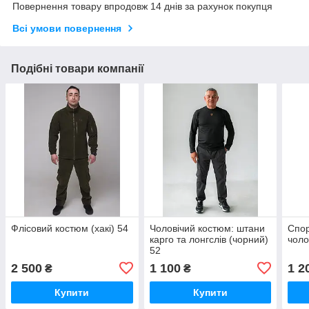
Повернення товару впродовж 14 днів за рахунок покупця
Всі умови повернення
Подібні товари компанії
Флісовий костюм (хакі) 54
Чоловічий костюм: штани
Спо
карго та лонгслів (чорний)
чоло
52
2 500
1 100
1 2
₴
₴
Купити
Купити