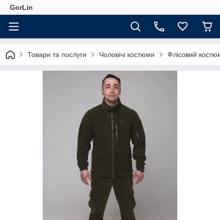
GorLin
Товари та послуги
Чоловічі костюми
Флісовий костюм