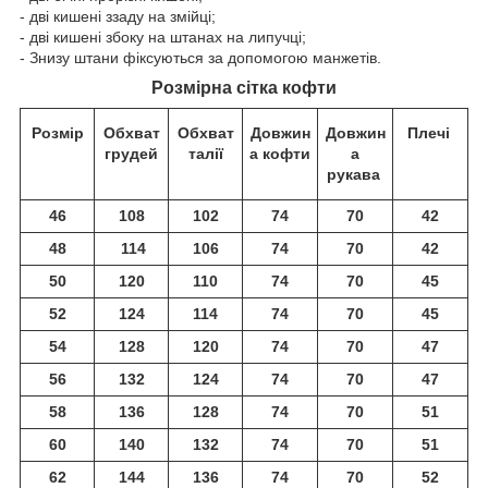
- дві кишені ззаду на змійці;
- дві кишені збоку на штанах на липучці;
- Знизу штани фіксуються за допомогою манжетів.
Розмірна сітка кофти
Розмір
Обхват
Обхват
Довжин
Довжин
Плечі
грудей
талії
а кофти
а
рукава
46
108
102
74
70
42
48
114
106
74
70
42
50
120
110
74
70
45
52
124
114
74
70
45
54
128
120
74
70
47
56
132
124
74
70
47
58
136
128
74
70
51
60
140
132
74
70
51
62
144
136
74
70
52