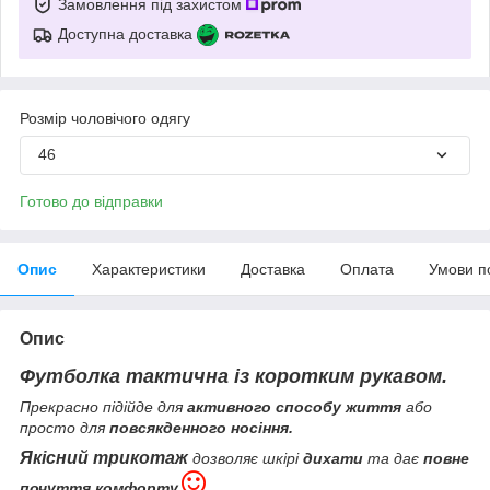
Замовлення під захистом
Доступна доставка
Розмір чоловічого одягу
46
Готово до відправки
Опис
Характеристики
Доставка
Оплата
Умови п
Опис
Футболка тактична із коротким рукавом.
Прекрасно підійде для
активного способу життя
або
просто для
повсякденного носіння.
Якісний трикотаж
дозволяє шкірі
дихати
та дає
повне
почуття комфорту.