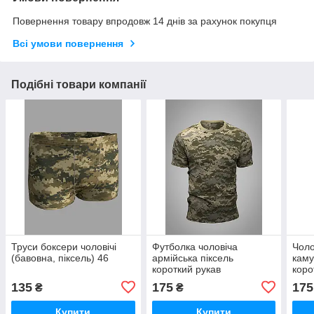
Повернення товару впродовж 14 днів за рахунок покупця
Всі умови повернення
Подібні товари компанії
Труси боксери чоловічі
Футболка чоловіча
Чоло
(бавовна, піксель) 46
армійська піксель
каму
короткий рукав
коро
135
175
175
₴
₴
Купити
Купити