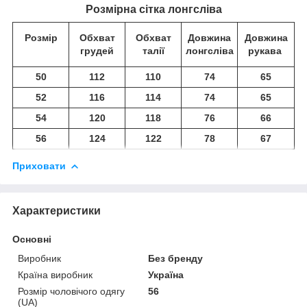
Розмірна сітка лонгсліва
Розмір
Обхват
Обхват
Довжина
Довжина
грудей
талії
лонгсліва
рукава
50
112
110
74
65
52
116
114
74
65
54
120
118
76
66
56
124
122
78
67
Приховати
Характеристики
Основні
Виробник
Без бренду
Країна виробник
Україна
Розмір чоловічого одягу
56
(UA)