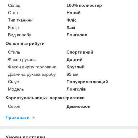
Склад
100% полиэстер
Стан
Новий
Тип тканини
Фліс
Колір
Хакі
Вид виробу
Лонгслив
Основні атрибути
Стиль
Спортивний
Фасон рукава
Довгий
Фасон вирізу горловини
Круглий
Довжина рукава виробу
65 см
Сілует
Полуприлегающий
Модель
Лонгслів
Користувальницькі характеристики
Сезон
Демисезон
Приховати
Умови доставки