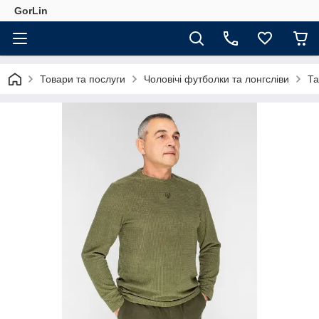
GorLin
Товари та послуги
Чоловічі футболки та лонгсліви
Та