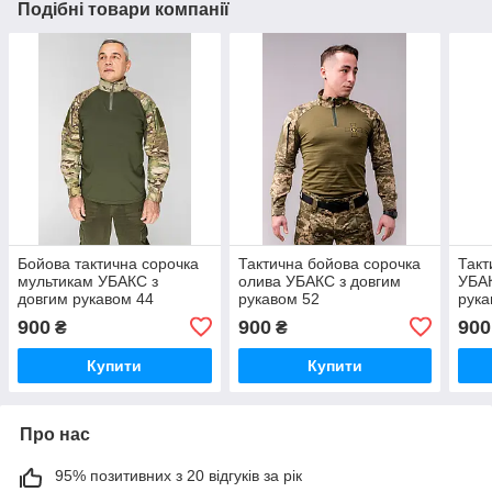
Подібні товари компанії
Бойова тактична сорочка
Тактична бойова сорочка
Такт
мультикам УБАКС з
олива УБАКС з довгим
УБАК
довгим рукавом 44
рукавом 52
рука
900
900
900
₴
₴
Купити
Купити
Про нас
95% позитивних з 20 відгуків за рік