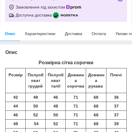
Замовлення під захистом
Доступна доставка
Опис
Характеристики
Доставка
Оплата
Умови п
Опис
Розмірна сітка сорочки
Розмір
Полуоб
Полуоб
Довжин
Довжин
Плечі
хват
хват
а
а
грудей
талії
сорочка
рукава
42
48
46
71
68
36
44
50
48
71
68
37
46
52
50
71
68
37
48
54
52
71
68
39