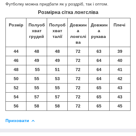
Футболку можна придбати як у роздріб, так і оптом.
Розмірна сітка лонгсліва
Розмір
Полуоб
Полуоб
Довжин
Довжин
Плечі
хват
хват
а
а
грудей
талії
лонгслі
рукава
ва
44
48
48
72
63
39
46
49
49
72
64
40
48
55
51
72
64
41
50
55
53
72
64
42
52
55
55
72
65
43
54
57
57
72
65
43
56
58
58
72
65
45
Приховати