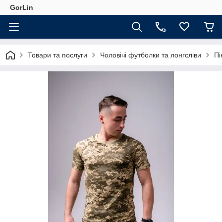
GorLin
Товари та послуги
Чоловічі футболки та лонгсліви
Пі