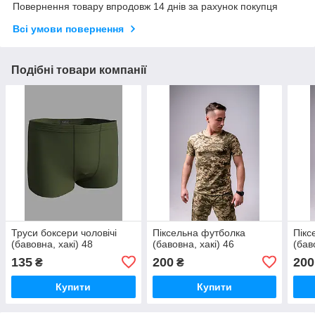
Повернення товару впродовж 14 днів за рахунок покупця
Всі умови повернення
Подібні товари компанії
Труси боксери чоловічі
Піксельна футболка
Пікс
(бавовна, хакі) 48
(бавовна, хакі) 46
(бав
135
200
200
₴
₴
Купити
Купити