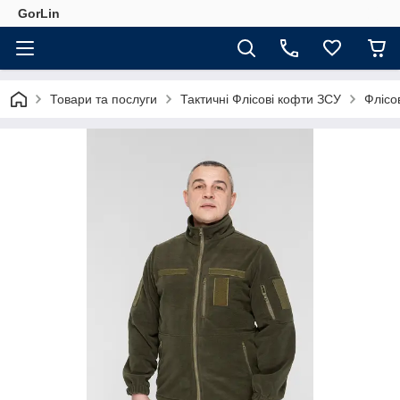
GorLin
Товари та послуги
Тактичні Флісові кофти ЗСУ
Флісо