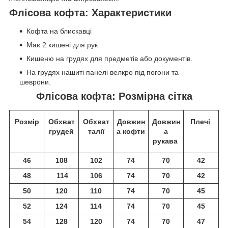
Флісова кофта: Характеристики
Кофта на блискавці
Має 2 кишені для рук
Кишеню на грудях для предметів або документів.
На грудях нашиті панелі велкро під погони та
шеврони.
Флісова кофта: Розмірна сітка
Розмір
Обхват
Обхват
Довжин
Довжин
Плечі
грудей
талії
а кофти
а
рукава
46
108
102
74
70
42
48
114
106
74
70
42
50
120
110
74
70
45
52
124
114
74
70
45
54
128
120
74
70
47