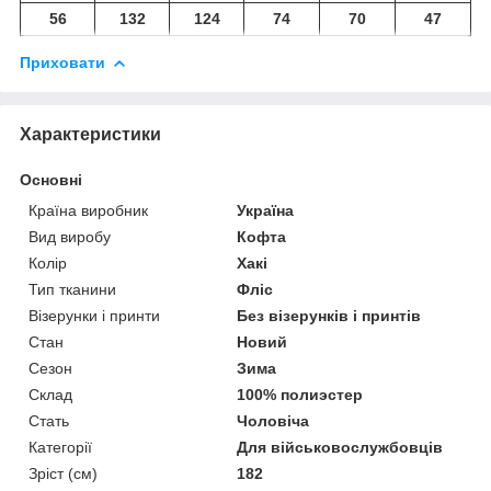
56
132
124
74
70
47
Приховати
Характеристики
Основні
Країна виробник
Україна
Вид виробу
Кофта
Колір
Хакі
Тип тканини
Фліс
Візерунки і принти
Без візерунків і принтів
Стан
Новий
Сезон
Зима
Склад
100% полиэстер
Стать
Чоловіча
Категорії
Для військовослужбовців
Зріст (см)
182