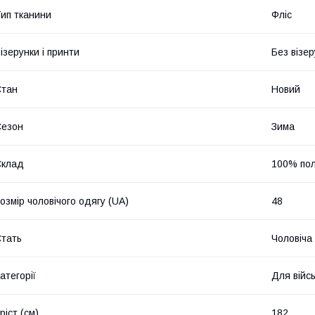
ип тканини
Фліс
ізерунки і принти
Без візер
Стан
Новий
Сезон
Зима
Склад
100% по
озмір чоловічого одягу (UA)
48
тать
Чоловіча
атегорії
Для війс
ріст (см)
182