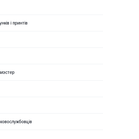
унків і принтів
лиэстер
ьковослужбовців