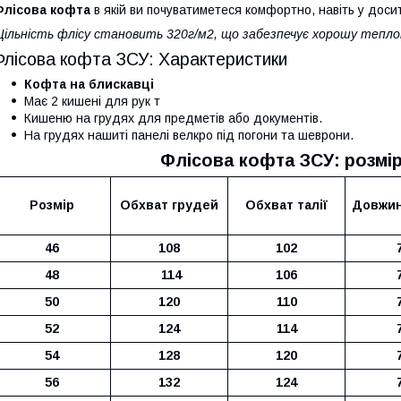
Флісова кофта
в якій ви почуватиметеся комфортно, навіть у досит
ільність флісу становить 320г/м2, що забезпечує хорошу тепло
Флісова кофта ЗСУ: Характеристики
Кофта на блискавці
Має 2 кишені для рук т
Кишеню на грудях для предметів або документів.
На грудях нашиті панелі велкро під погони та шеврони.
Флісова кофта ЗСУ: розмір
Розмір
Обхват грудей
Обхват талії
Довжин
46
108
102
48
114
106
50
120
110
52
124
114
54
128
120
56
132
124