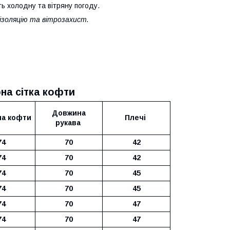
ь холодну та вітряну погоду.
ізоляцію та вітрозахист.
на сітка кофти
Довжина
а кофти
Плечі
рукава
74
70
42
74
70
42
74
70
45
74
70
45
74
70
47
74
70
47