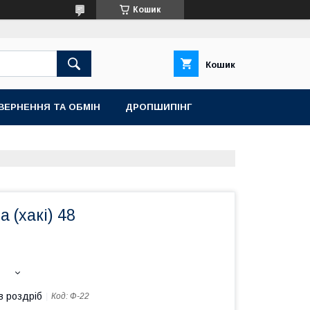
Кошик
Кошик
ВЕРНЕННЯ ТА ОБМІН
ДРОПШИПІНГ
 (хакі) 48
в роздріб
Код:
Ф-22