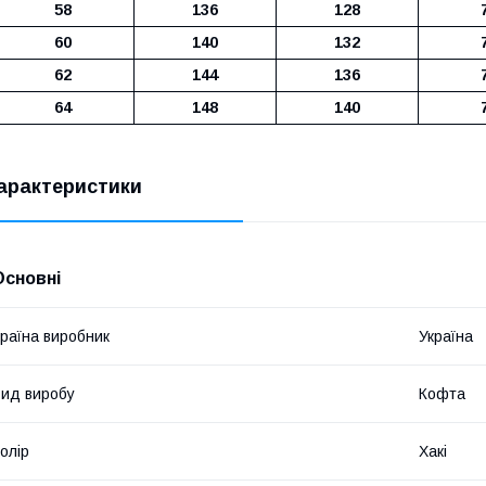
58
136
128
60
140
132
62
144
136
64
148
140
арактеристики
Основні
раїна виробник
Україна
ид виробу
Кофта
олір
Хакі